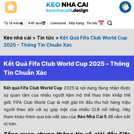
Bỏ
qua
nội
dung
Tỷ lệ kèo
Kết quả
Livescore
Xếp hạng
Tin tức
Kèo nhà cái
>
Tin tức
>
Kết Quả Fifa Club World Cup
2025 – Thông Tin Chuẩn Xác
Kết Quả Fifa Club World Cup 2025 – Thông
Tin Chuẩn Xác
Kết quả Fifa Club World Cup
2025 là nội dung đang nhận được
sự quan tâm của nhiều người hâm mộ thể thao trên khắp thế
giới. FIFA Club World Cup là một giải thi đấu thu hút hàng triệu
người theo dõi với sự góp mặt của nhiều CLB nổi tiếng. Hãy
tham khảo thêm qua bài viết sau của
Kèo Nhà Cái 5
để nắm bắt
rõ hơn.