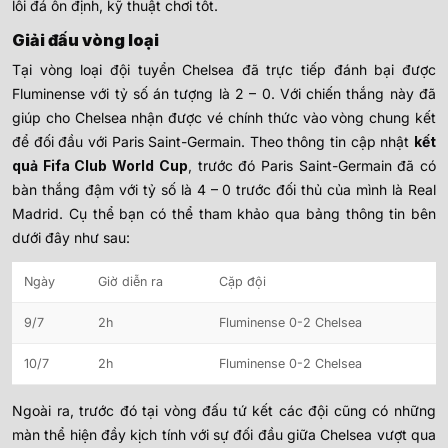
lối đá ổn định, kỹ thuật chơi tốt.
Giải đấu vòng loại
Tại vòng loại đội tuyển Chelsea đã trực tiếp đánh bại được
Fluminense với tỷ số án tượng là 2 – 0. Với chiến thắng này đã
giúp cho Chelsea nhận được vé chính thức vào vòng chung kết
để đối đầu với Paris Saint-Germain. Theo thông tin cập nhật
kết
quả Fifa Club World Cup
, trước đó Paris Saint-Germain đã có
bàn thắng đậm với tỷ số là 4 – 0 trước đối thủ của mình là Real
Madrid. Cụ thể bạn có thể tham khảo qua bảng thông tin bên
dưới đây như sau:
Ngày
Giờ diễn ra
Cặp đội
9/7
2h
Fluminense 0-2 Chelsea
10/7
2h
Fluminense 0-2 Chelsea
Ngoài ra, trước đó tại vòng đấu tứ kết các đội cũng có những
màn thể hiện đầy kịch tính với sự đối đầu giữa Chelsea vượt qua