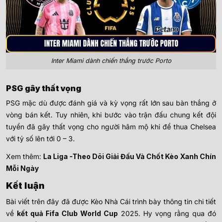
Inter Miami dành chiến thắng trước Porto
PSG gây thất vọng
PSG mặc dù được đánh giá và kỳ vọng rất lớn sau bàn thắng ở
vòng bán kết. Tuy nhiên, khi bước vào trận đấu chung kết đội
tuyển đã gây thất vọng cho người hâm mộ khi để thua Chelsea
với tỷ số lên tới 0 – 3.
Xem thêm:
La Liga -Theo Dõi Giải Đấu Và Chốt Kèo Xanh Chín
Mỗi Ngày
Kết luận
Bài viết trên đây đã được Kèo Nhà Cái trình bày thông tin chi tiết
về
kết quả Fifa Club World Cup
2025. Hy vọng rằng qua đó