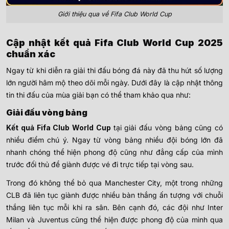
Giới thiệu qua về Fifa Club World Cup
Cập nhật kết quả Fifa Club World Cup 2025
chuẩn xác
Ngay từ khi diễn ra giải thi đấu bóng đá này đã thu hút số lượng
lớn người hâm mộ theo dõi mỗi ngày. Dưới đây là cập nhật thông
tin thi đấu của mùa giải bạn có thể tham khảo qua như:
Giải đấu vòng bảng
Kết quả Fifa Club World Cup
tại giải đấu vòng bảng cũng có
nhiều điểm chú ý. Ngay từ vòng bảng nhiều đội bóng lớn đã
nhanh chóng thể hiện phong độ cũng như đẳng cấp của mình
trước đối thủ để giành được vé đi trực tiếp tại vòng sau.
Trong đó không thể bỏ qua Manchester City, một trong những
CLB đã liên tục giành được nhiều bàn thắng ấn tượng với chuỗi
thắng liên tục mỗi khi ra sân. Bên cạnh đó, các đội như Inter
Milan và Juventus cũng thể hiện được phong độ của mình qua