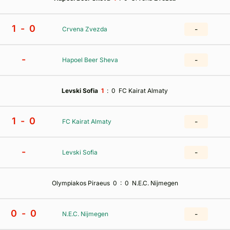
1 -
0
-
Crvena Zvezda
-
-
Hapoel Beer Sheva
Levski Sofia
1
:
0
FC Kairat Almaty
1 -
0
-
FC Kairat Almaty
-
-
Levski Sofia
Olympiakos Piraeus
0
:
0
N.E.C. Nijmegen
0 -
0
-
N.E.C. Nijmegen