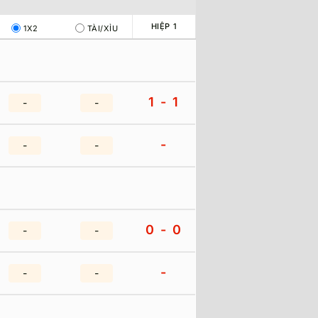
HIỆP 1
1X2
TÀI/XỈU
1
- 1
-
-
-
-
-
0
- 0
-
-
-
-
-