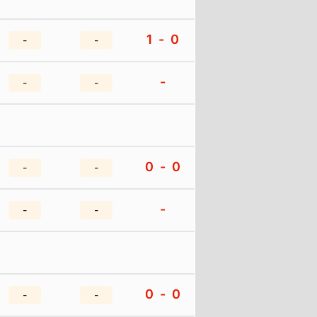
1
- 0
-
-
-
-
-
0
- 0
-
-
-
-
-
0
- 0
-
-