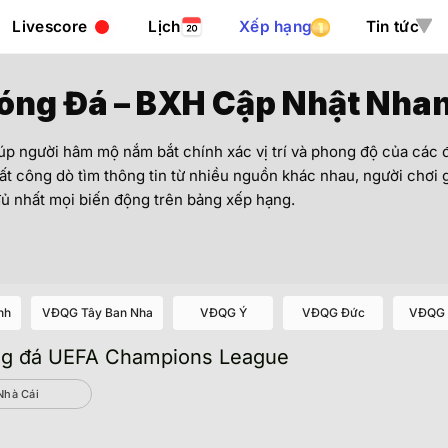
Livescore
Lịch
Xếp hạng
Tin tức
óng Đá – BXH Cập Nhật Nha
úp người hâm mộ nắm bắt chính xác vị trí và phong độ của các độ
mất công dò tìm thông tin từ nhiều nguồn khác nhau, người chơi 
đủ nhất mọi biến động trên bảng xếp hạng.
nh
VĐQG Tây Ban Nha
VĐQG Ý
VĐQG Đức
VĐQG 
ng đá UEFA Champions League
Nhà Cái