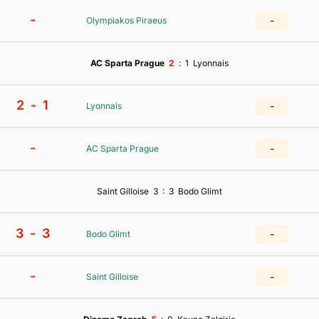
-
-
Olympiakos Piraeus
AC Sparta Prague
2
:
1
Lyonnais
2 -
1
-
Lyonnais
-
-
AC Sparta Prague
Saint Gilloise
3
:
3
Bodo Glimt
3 -
3
-
Bodo Glimt
-
-
Saint Gilloise