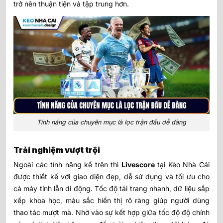
trở nên thuận tiện và tập trung hơn.
Tính năng của chuyên mục là lọc trận đấu dễ dàng
Trải nghiệm vượt trội
Ngoài các tính năng kể trên thì
Livescore
tại Kèo Nhà Cái
được thiết kế với giao diện đẹp, dễ sử dụng và tối ưu cho
cả máy tính lẫn di động. Tốc độ tải trang nhanh, dữ liệu sắp
xếp khoa học, màu sắc hiển thị rõ ràng giúp người dùng
thao tác mượt mà. Nhờ vào sự kết hợp giữa tốc độ độ chính