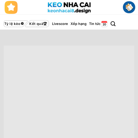
Bỏ
qua
nội
dung
Tỷ lệ kèo
Kết quả
Livescore
Xếp hạng
Tin tức
-
-
-
-
: