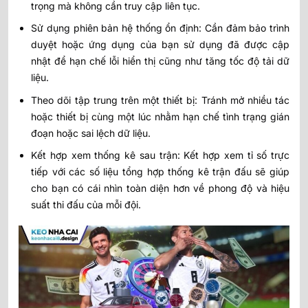
trọng mà không cần truy cập liên tục.
Sử dụng phiên bản hệ thống ổn định: Cần đảm bảo trình
duyệt hoặc ứng dụng của bạn sử dụng đã được cập
nhật để hạn chế lỗi hiển thị cũng như tăng tốc độ tải dữ
liệu.
Theo dõi tập trung trên một thiết bị: Tránh mở nhiều tác
hoặc thiết bị cùng một lúc nhằm hạn chế tình trạng gián
đoạn hoặc sai lệch dữ liệu.
Kết hợp xem thống kê sau trận: Kết hợp xem tỉ số trực
tiếp với các số liệu tổng hợp thống kê trận đấu sẽ giúp
cho bạn có cái nhìn toàn diện hơn về phong độ và hiệu
suất thi đấu của mỗi đội.