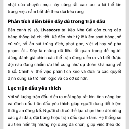
nhật của chuyên mục này cũng rất cao tạo ra lợi thế lớn
trong việc nắm bắt để theo dõi kèo rung
Phân tích diễn biến đầy đủ trong trận đấu
Bên cạnh tỷ số,
Livescore
tại Kèo Nhà Cái còn cung cấp
bảng thống kê chi tiết. Kể đến như: tỷ lệ kiểm soát bóng, số
cú sút, số lần sút trúng đích, phạt góc, việt vị hay số pha
phạm lỗi… Đây là những dữ liệu rất quan trọng để người
dùng đánh giá chính xác thế trận đang diễn ra và biết được
đội nào đang chiếm ưu thế cũng như dự đoán khả năng về
tỉ số. Chính vì thế việc phân tích kèo và đưa ra các quyết
định cũng sẽ trở nên logic và có cơ sở hơn.
Lọc trận đấu yêu thích
Với số lượng trận đấu diễn ra mỗi ngày rất lớn, tính năng lọc
và đánh dấu trận đấu yêu thích giúp người dùng tiết kiệm
thời gian đáng kể. Người chơi có thể lựa chọn theo dõi riêng
các giải đấu, đội bóng hoặc trận đấu quan tâm. Hệ thống sẽ
ưu tiên hiển thị những nội dung đã chọn, giúp việc theo dõi