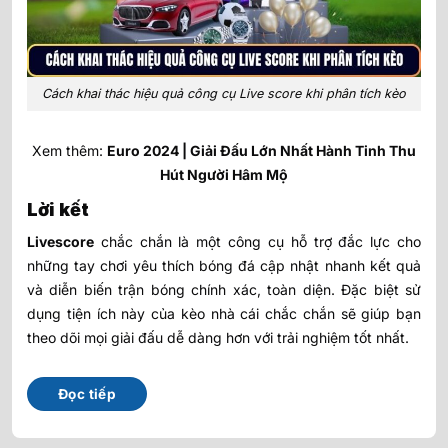
Cách khai thác hiệu quả công cụ Live score khi phân tích kèo
Xem thêm:
Euro 2024 | Giải Đấu Lớn Nhất Hành Tinh Thu
Hút Người Hâm Mộ
Lời kết
Livescore
chắc chắn là một công cụ hỗ trợ đắc lực cho
những tay chơi yêu thích bóng đá cập nhật nhanh kết quả
và diễn biến trận bóng chính xác, toàn diện. Đặc biệt sử
dụng tiện ích này của kèo nhà cái chắc chắn sẽ giúp bạn
theo dõi mọi giải đấu dễ dàng hơn với trải nghiệm tốt nhất.
Đọc tiếp