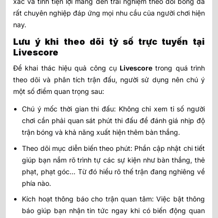
xác và tính tiện lợi mang đến trải nghiệm theo dõi bóng đá
rất chuyên nghiệp đáp ứng mọi nhu cầu của người chơi hiện
nay.
Lưu ý khi theo dõi tỷ số trực tuyến tại
Livescore
Để khai thác hiệu quả công cụ
Livescore
trong quá trình
theo dõi và phân tích trận đấu, người sử dụng nên chú ý
một số điểm quan trọng sau:
Chú ý mốc thời gian thi đấu: Không chỉ xem tỉ số người
chơi cần phải quan sát phút thi đấu để đánh giá nhịp độ
trận bóng và khả năng xuất hiện thêm bàn thắng.
Theo dõi mục diễn biến theo phút: Phần cập nhật chi tiết
giúp bạn nắm rõ trình tự các sự kiện như bàn thắng, thẻ
phạt, phạt góc… Từ đó hiểu rõ thế trận đang nghiêng về
phía nào.
Kích hoạt thông báo cho trận quan tâm: Việc bật thông
báo giúp bạn nhận tin tức ngay khi có biến động quan