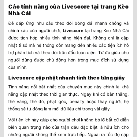
Các tính năng của Livescore tại trang Kèo
Nhà Cái
Để đáp ứng nhu cầu theo dõi bóng đá nhanh chóng và
chính xác của người chơi,
Livescore
tại trang Kèo Nhà Cái
được tích hợp nhiều tính năng hiện đại. Không chỉ là cập
nhật tỉ số mà hệ thống còn mang đến nhiều các tiện ích hỗ
trợ phân tích và theo dõi trận đấu toàn diện. Từ đó giúp cho
người dùng được chủ động hơn trong mục đích sử dụng
của mình.
Livescore cập nhật nhanh tính theo từng giây
Tính năng nổi bật nhất của chuyên mục này chính là khả
năng cập nhật theo thời gian thực. Ngay khi có bàn thắng,
thẻ vàng, thẻ đỏ, phạt góc, penalty hoặc thay người, hệ
thống sẽ tự động làm mới dữ liệu chỉ trong vài giây.
Với tiện ích này giúp cho người chơi không bỏ lỡ bất cứ diễn
biến quan trọng nào của trận đấu đặc biệt là hữu ích cho
những người không thể xem trực tiếp. Ngoài ra tốc độ cập