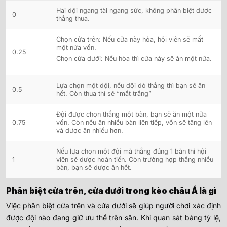
Hai đội ngang tài ngang sức, không phân biệt được
0
thắng thua.
Chọn cửa trên: Nếu cửa này hòa, hội viên sẽ mất
một nửa vốn.
0.25
Chọn cửa dưới: Nếu hòa thì cửa này sẽ ăn một nửa.
Lựa chọn một đội, nếu đội đó thắng thì bạn sẽ ăn
0.5
hết. Còn thua thì sẽ “mất trắng”
Đội được chọn thắng một bàn, bạn sẽ ăn một nửa
0.75
vốn. Còn nếu ăn nhiều bàn liên tiếp, vốn sẽ tăng lên
và được ăn nhiều hơn.
Nếu lựa chọn một đội mà thắng đúng 1 bàn thì hội
1
viên sẽ được hoàn tiền. Còn trường hợp thắng nhiều
bàn, bạn sẽ được ăn hết.
Phân biệt cửa trên, cửa dưới trong kèo châu Á là gì
Việc phân biệt cửa trên và cửa dưới sẽ giúp người chơi xác định
được đội nào đang giữ ưu thế trên sân. Khi quan sát bảng tỷ lệ,