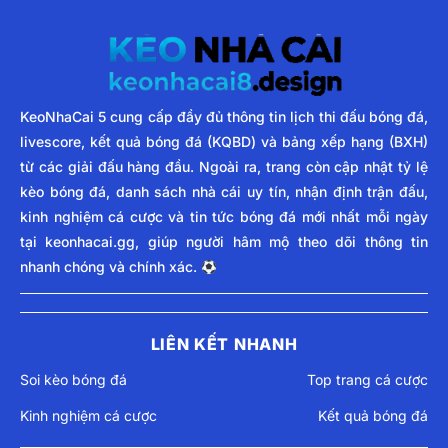
KeoNhaCai 5
cung cấp đầy đủ thông tin lịch thi đấu bóng đá,
livescore, kết quả bóng đá (KQBD) và bảng xếp hạng (BXH)
từ các giải đấu hàng đầu. Ngoài ra, trang còn cập nhật tỷ lệ
kèo bóng đá, danh sách nhà cái uy tín, nhận định trận đấu,
kinh nghiệm cá cược và tin tức bóng đá mới nhất mỗi ngày
tại keonhacai.gg, giúp người hâm mộ theo dõi thông tin
nhanh chóng và chính xác.
LIÊN KẾT NHANH
Soi kèo bóng đá
Top trang cá cược
Kinh nghiệm cá cược
Kết quả bóng đá