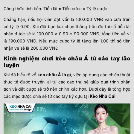
Công thức tính tiền: Tiền lãi = Tiền cược x Tỷ lệ cược
Chẳng hạn, nếu hội viên đặt vốn là 100.000 VNĐ vào cửa trên
có tỷ lệ 0.90. Khi đội bạn lựa chọn thắng trận đó thì số tiền lãi
nhận được sẽ là 100.000 x 0.90 = 90.000 VNĐ, tổng tiền về ví
là 190.000 VNĐ. Nếu mức cược tỷ lệ tăng lên 1.00 thì số tiền
nhận về sẽ là 200.000 VNĐ.
Kinh nghiệm chơi kèo châu Á từ các tay lão
luyện
Khi đã hiểu rõ về
kèo châu Á là gì
, việc áp dụng các chiến thuật
thực tế được truyền lại từ các cao thủ sẽ giúp quá trình phân
tích và đặt cược sẽ trở nên chính xác hơn. Dưới đây là tổng hợp
các mẹo được chia sẻ từ các tay kỳ cựu tại
Kèo Nhà Cái
.