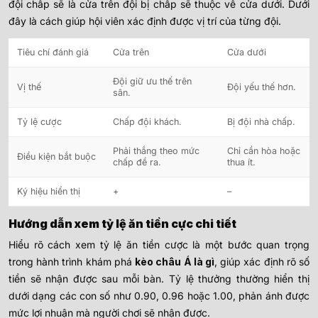
đội chấp sẽ là cửa trên đội bị chấp sẽ thuộc về cửa dưới. Dưới
đây là cách giúp hội viên xác định được vị trí của từng đội.
Tiêu chí đánh giá
Cửa trên
Cửa dưới
Đội giữ ưu thế trên
Vị thế
Đội yếu thế hơn.
sân.
Tỷ lệ cược
Chấp đội khách.
Bị đội nhà chấp.
Phải thắng theo mức
Chỉ cần hòa hoặc
Điều kiện bắt buộc
chấp đề ra.
thua ít.
Ký hiệu hiển thị
+
–
Hướng dẫn xem tỷ lệ ăn tiền cực chi tiết
Hiểu rõ cách xem tỷ lệ ăn tiền cược là một bước quan trọng
trong hành trình khám phá
kèo châu Á là gì
, giúp xác định rõ số
tiền sẽ nhận được sau mỗi bàn. Tỷ lệ thưởng thường hiển thị
dưới dạng các con số như 0.90, 0.96 hoặc 1.00, phản ánh được
mức lợi nhuận mà người chơi sẽ nhận được.