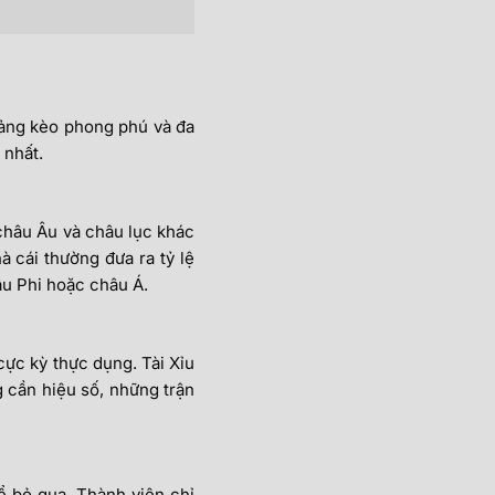
bảng kèo phong phú và đa
 nhất.
 châu Âu và châu lục khác
 cái thường đưa ra tỷ lệ
âu Phi hoặc châu Á.
 cực kỳ thực dụng. Tài Xỉu
 cần hiệu số, những trận
ể bỏ qua. Thành viên chỉ