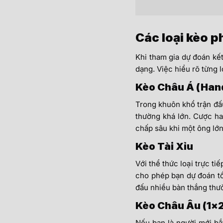
Các loại kèo p
Khi tham gia dự đoán kế
dạng. Việc hiểu rõ từng 
Kèo Châu Á (Han
Trong khuôn khổ trận đấ
thường khá lớn. Cược ha
chấp sâu khi một ông lớn
Kèo Tài Xỉu
Với thể thức loại trực ti
cho phép bạn dự đoán tổ
đấu nhiều bàn thắng thườ
Kèo Châu Âu (1×2
Nếu bạn là người mới b