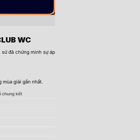
 CLUB WC
ch sử đã chứng minh sự áp
g mùa giải gần nhất.
ố chung kết