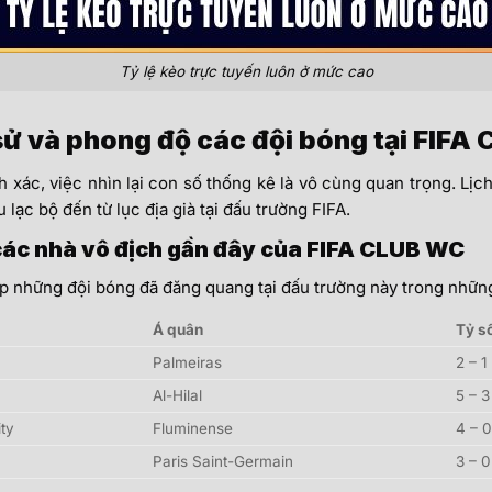
Tỷ lệ kèo trực tuyến luôn ở mức cao
sử và phong độ các đội bóng tại FIFA
 xác, việc nhìn lại con số thống kê là vô cùng quan trọng. Lị
 lạc bộ đến từ lục địa già tại đấu trường FIFA.
ác nhà vô địch gần đây của FIFA CLUB WC
ợp những đội bóng đã đăng quang tại đấu trường này trong nhữn
Á quân
Tỷ s
Palmeiras
2 – 1
Al-Hilal
5 – 3
ty
Fluminense
4 – 0
Paris Saint-Germain
3 – 0