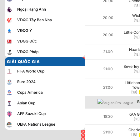
20:00
Chen
[18]
Ngoại Hạng Anh
Wic
20:00
VĐQG Tây Ban Nha
[18]
VĐQG Ý
Little C
20:00
[18]
VĐQG Đức
Haarl
VĐQG Pháp
21:00
[18]
GIẢI QUỐC GIA
Beverley
21:00
FIFA World Cup
[18]
Euro 2024
Littleha
21:00
Tow
Copa América
[18]
B
Asian Cup
AFF Suzuki Cup
KAA G
18:30
[18]
UEFA Nations League
Charle
21:00
[18]