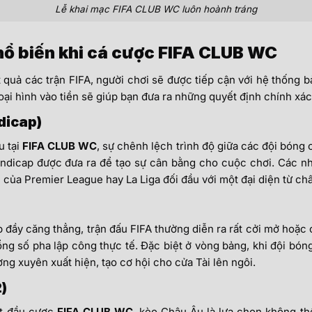
Lễ khai mạc FIFA CLUB WC luôn hoành tráng
hổ biến khi cá cược FIFA CLUB WC
t quả các trận FIFA, người chơi sẽ được tiếp cận với hệ thống 
loại hình vào tiền sẽ giúp bạn đưa ra những quyết định chính xác
dicap)
u tại
FIFA CLUB WC
, sự chênh lệch trình độ giữa các đội bóng
ndicap được đưa ra để tạo sự cân bằng cho cuộc chơi. Các nhà
 của Premier League hay La Liga đối đầu với một đại diện từ ch
ếp đầy căng thẳng, trận đấu FIFA thường diễn ra rất cởi mở hoặc
ng số pha lập công thực tế. Đặc biệt ở vòng bảng, khi đội bóng
ng xuyên xuất hiện, tạo cơ hội cho cửa Tài lên ngôi.
)
ắt đầu cược
FIFA CLUB WC
, kèo Châu Âu là lựa chọn không th