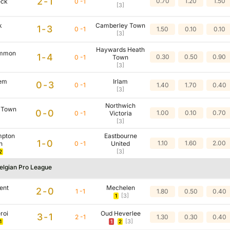
2-1
0.70
1.20
1.50
eck
0 -1
[3]
k
Camberley Town
1-3
0 -1
1.50
0.10
0.10
[3]
Haywards Heath
ommon
1-4
0.30
0.50
0.90
0 -1
Town
[3]
em
Irlam
0-3
0 -1
1.40
1.70
0.40
[3]
Northwich
 Town
0-0
1.00
0.10
0.70
0 -1
Victoria
[3]
mpton
Eastbourne
1-0
1.10
1.60
2.00
n
0 -1
United
[3]
2
elgian Pro League
ent
Mechelen
2-0
1 -1
1.80
0.50
0.40
[3]
1
roi
Oud Heverlee
3-1
2 -1
1.30
0.30
0.40
[3]
1
1
2