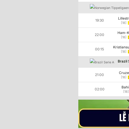
Nhà Cái nhằm tối ưu hóa
Lilles
19:30
[18]
Ham-
22:00
[18]
Kristians
00:15
[18]
Brazil 
Cruze
21:00
[18]
Bahi
02:00
[18]