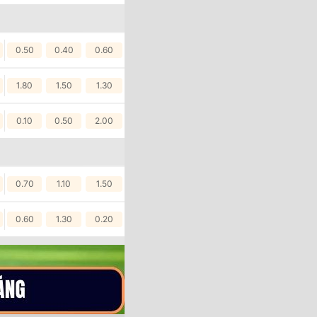
0.50
0.40
0.60
1.80
1.50
1.30
0.10
0.50
2.00
0.70
1.10
1.50
0.60
1.30
0.20