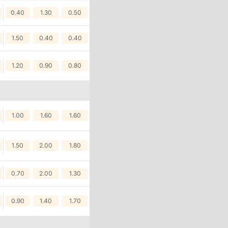
0.40
1.30
0.50
1.50
0.40
0.40
1.20
0.90
0.80
1.00
1.60
1.60
1.50
2.00
1.80
iới Cực Hấp
0.70
2.00
1.30
0.90
1.40
1.70
ch tính. Đây không chỉ là
ng tay chơi thử thách bản