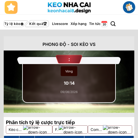
Bỏ
qua
nội
dung
Tỷ lệ kèo
Kết quả
Livescore
Xếp hạng
Tin tức
PHONG ĐỘ - SOI KÈO VS
:
Vòng
10:14
09/08/2026
Phân tích tỷ lệ cược trực tiếp
Kèo châu Á
FT
Company