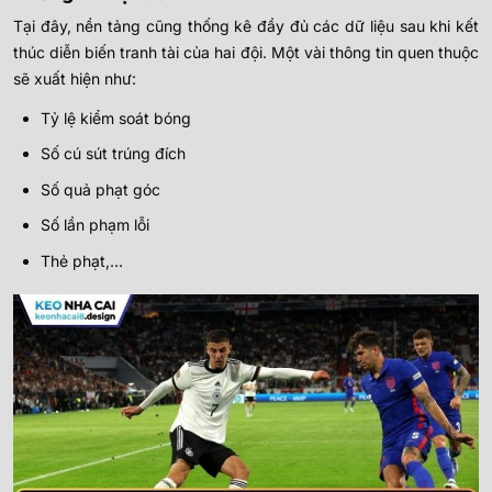
Tại đây, nền tảng cũng thống kê đầy đủ các dữ liệu sau khi kết
thúc diễn biến tranh tài của hai đội. Một vài thông tin quen thuộc
sẽ xuất hiện như:
Tỷ lệ kiểm soát bóng
Số cú sút trúng đích
Số quả phạt góc
Số lần phạm lỗi
Thẻ phạt,…