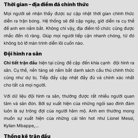
Thời gian – địa điểm đá chính thức
Mọi người sẽ nhận thấy được sự cập nhật thời gian chính thức
diễn ra trận bóng. Hệ thống sẽ đề cập ngày, giờ diễn ra cụ thể
để anh em nắm bắt. Không chỉ vậy, địa điểm tổ chức cũng được
nhắc đến rõ ràng. Giúp mọi người tiếp cận nhanh chóng, từ đó
không bỏ lỡ màn trình diễn lôi cuốn nào.
Đội hình ra sân
Chi tiết trận đấu
hiện tại cũng đề cập đến khía cạnh đội hình ra
sân. Cụ thể, nền tảng sẽ nắm bắt danh sách cầu thủ chính thức
cũng như dự bị. Tiếp đấy cập nhật đầy đủ và chính xác nhất
cho tất cả mọi người.
Với dữ liệu đội hình ra sân, thường được rất nhiều người quan
tâm và săn đón. Bởi sự xuất hiện của những ngôi sao đình đám
luôn là sự trông đợi của người hâm mộ. Anh em thường mong
muốn sự xuất hiện của những cái tên hot như Lionel Messi,
Kylian Mbappe,…
Thống kê trận đấu