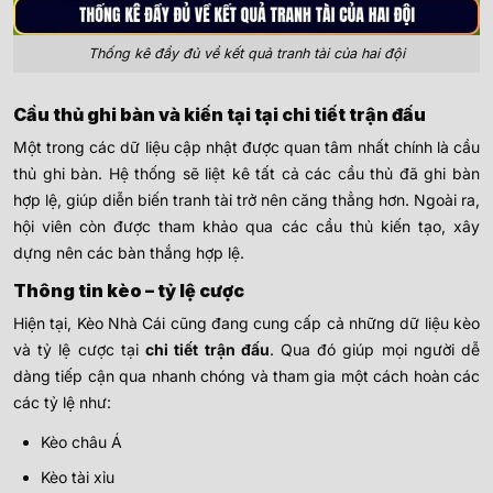
Thống kê đầy đủ về kết quả tranh tài của hai đội
Cầu thủ ghi bàn và kiến tại tại chi tiết trận đấu
Một trong các dữ liệu cập nhật được quan tâm nhất chính là cầu
thủ ghi bàn. Hệ thống sẽ liệt kê tất cả các cầu thủ đã ghi bàn
hợp lệ, giúp diễn biến tranh tài trở nên căng thẳng hơn. Ngoài ra,
hội viên còn được tham khảo qua các cầu thủ kiến tạo, xây
dựng nên các bàn thắng hợp lệ.
Thông tin kèo – tỷ lệ cược
Hiện tại, Kèo Nhà Cái cũng đang cung cấp cả những dữ liệu kèo
và tỷ lệ cược tại
chi tiết trận đấu
. Qua đó giúp mọi người dễ
dàng tiếp cận qua nhanh chóng và tham gia một cách hoàn các
các tỷ lệ như:
Kèo châu Á
Kèo tài xỉu