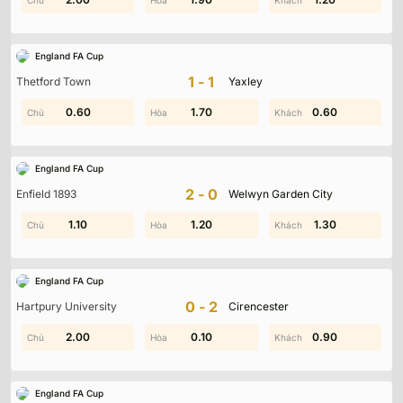
England FA Cup
1-1
Thetford Town
Yaxley
0.60
1.20
0.60
1.70
0.60
1.60
England FA Cup
2-0
Enfield 1893
Welwyn Garden City
0.20
1.10
0.10
1.20
0.70
1.30
England FA Cup
0-2
Hartpury University
Cirencester
2.00
1.90
0.80
0.10
0.90
1.70
England FA Cup