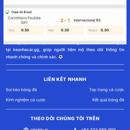
Copa do Brasil
KeoNhaCai 5
cung cấp đầy đủ thông tin lịch thi đấu bóng đá,
Corinthians Paulista
2-1
Internacional RS
livescore, kết quả bóng đá (KQBD) và bảng xếp hạng (BXH)
(SP)
từ các giải đấu hàng đầu. Ngoài ra, trang còn cập nhật tỷ lệ
0.50
1.60
0.80
0.30
0.30
0.30
kèo bóng đá, danh sách nhà cái uy tín, nhận định trận đấu,
kinh nghiệm cá cược và tin tức bóng đá mới nhất mỗi ngày
tại keonhacai.gg, giúp người hâm mộ theo dõi thông tin
nhanh chóng và chính xác.
LIÊN KẾT NHANH
Soi kèo bóng đá
Top trang cá cược
Kinh nghiệm cá cược
Kết quả bóng đá
THEO DÕI CHÚNG TÔI TRÊN
phishly.io
+84 333 666 999