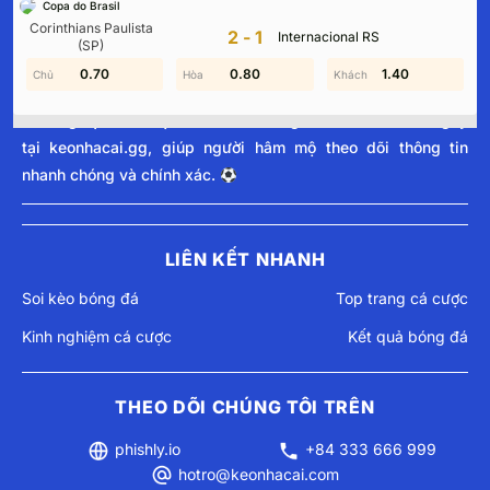
Copa do Brasil
KeoNhaCai 5
cung cấp đầy đủ thông tin lịch thi đấu bóng đá,
Corinthians Paulista
2-1
Internacional RS
livescore, kết quả bóng đá (KQBD) và bảng xếp hạng (BXH)
(SP)
từ các giải đấu hàng đầu. Ngoài ra, trang còn cập nhật tỷ lệ
0.70
0.10
0.80
1.80
1.90
1.40
kèo bóng đá, danh sách nhà cái uy tín, nhận định trận đấu,
kinh nghiệm cá cược và tin tức bóng đá mới nhất mỗi ngày
tại keonhacai.gg, giúp người hâm mộ theo dõi thông tin
nhanh chóng và chính xác.
LIÊN KẾT NHANH
Soi kèo bóng đá
Top trang cá cược
Kinh nghiệm cá cược
Kết quả bóng đá
THEO DÕI CHÚNG TÔI TRÊN
phishly.io
+84 333 666 999
hotro@keonhacai.com