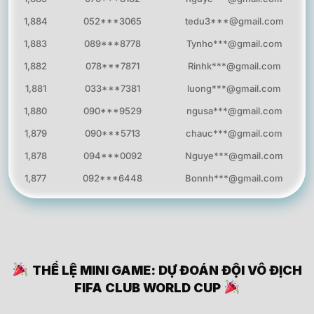
1,884
052***3065
tedu3***@gmail.com
1,883
089***8778
Tynho***@gmail.com
1,882
078***7871
Rinhk***@gmail.com
1,881
033***7381
luong***@gmail.com
1,880
090***9529
ngusa***@gmail.com
1,879
090***5713
chauc***@gmail.com
1,878
094***0092
Nguye***@gmail.com
1,877
092***6448
Bonnh***@gmail.com
1,876
093***2230
Nguye***@gmail.com
1,875
097***3942
vhlin***@gmail.com
1,874
091***7120
dangk***@yahoo.com
1,873
090***8419
minha***@gmail.com
THỂ LỆ MINI GAME: DỰ ĐOÁN ĐỘI VÔ ĐỊCH
FIFA CLUB WORLD CUP
1,872
033***0684
dahbn***@gmail.com
1,871
082***2293
baoxu***@gmail.com